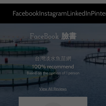
Facebook
Instagram
LinkedIn
Pinterest
X
FaceBook 臉書
台灣淡水魚苗網
100% recommend
Based on the opinion of 1 person
View All Reviews