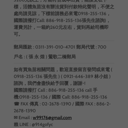
標，活體魚苗沒有辦法貨到付款特此聲明，不便之
處尚請見諒，下標前請務必來電0918-255-136，
國際請撥打Call: 886-918-255-136張先生諮詢)，
運費另計，一箱約260元左右，貨到再給司機即
可。
郵局匯款 : 0311-391-010-4701 郵局代號 : 700
戶名 : ( 張 永 煌 ) 鶯歌二橋郵局
如有買魚苗相關問題，歡迎直接留言發問或來電
(
0918-255-136 張先生 ) ( 0921-646-389 林小姐 )
諮詢，我們會盡快給予回覆，謝謝~!
國際請撥打 Call : 886-918-255-136
call 手
機:0918-255-136 / 國際 Call: 886-918-255-136
☎ FAX 傳真 : 02-2678-1390 / 國際 FAX : 886-2-
2678-1390
✉ Email :
w99176@gmail.com
賴 LINE : @914gofyc