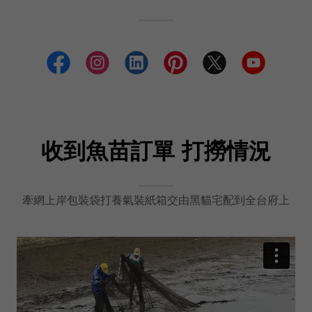
收到魚苗訂單 打撈情況
牽網上岸包裝袋打養氣裝紙箱交由黑貓宅配到全台府上