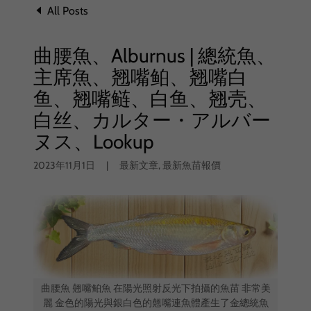
All Posts
曲腰魚、Alburnus | 總統魚、
主席魚、翘嘴鲌、翘嘴白
鱼、翘嘴鲢、白鱼、翘壳、
白丝、カルター・アルバー
ヌス、Lookup
2023年11月1日
|
最新文章, 最新魚苗報價
曲腰魚 翹嘴鲌魚 在陽光照射反光下拍攝的魚苗 非常美
麗 金色的陽光與銀白色的翹嘴連魚體產生了金總統魚