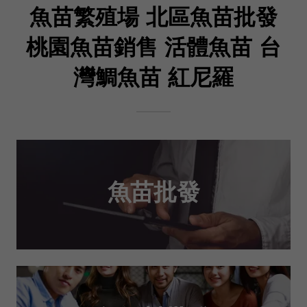
魚苗繁殖場 北區魚苗批發
桃園魚苗銷售 活體魚苗 台
灣鯛魚苗 紅尼羅
魚苗批發