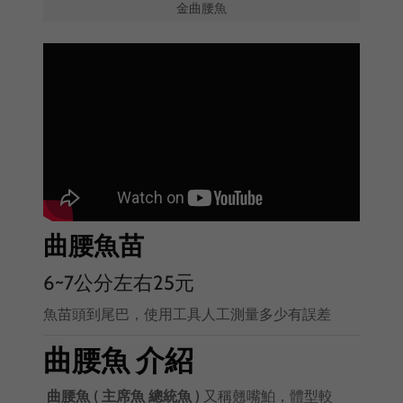
金曲腰魚
曲腰魚苗
6~7公分左右25元
魚苗頭到尾巴，使用工具人工測量多少有誤差
曲腰魚 介紹
曲腰魚 ( 主席魚 總統魚 )
又稱翹嘴鮊，體型較