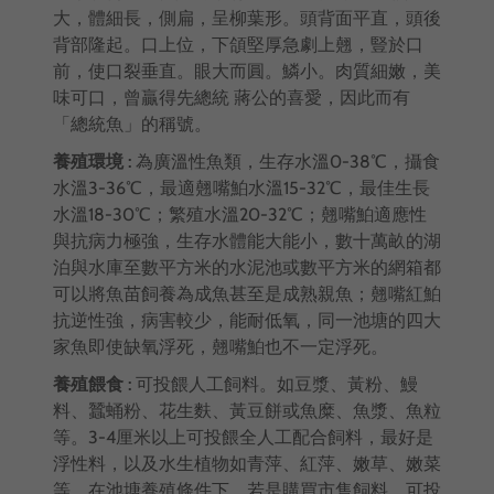
大，體細長，側扁，呈柳葉形。頭背面平直，頭後
背部隆起。口上位，下頜堅厚急劇上翹，豎於口
前，使口裂垂直。眼大而圓。鱗小。肉質細嫩，美
味可口，曾贏得先總統 蔣公的喜愛，因此而有
「總統魚」的稱號。
養殖環境 :
為廣溫性魚類，生存水溫0-38℃，攝食
水溫3-36℃，最適翹嘴鮊水溫15-32℃，最佳生長
水溫18-30℃；繁殖水溫20-32℃；翹嘴鮊適應性
與抗病力極強，生存水體能大能小，數十萬畝的湖
泊與水庫至數平方米的水泥池或數平方米的網箱都
可以將魚苗飼養為成魚甚至是成熟親魚；翹嘴紅鮊
抗逆性強，病害較少，能耐低氧，同一池塘的四大
家魚即使缺氧浮死，翹嘴鮊也不一定浮死。
養殖餵食 :
可投餵人工飼料。如豆漿、黃粉、鰻
料、蠶蛹粉、花生麩、黃豆餅或魚糜、魚漿、魚粒
等。3-4厘米以上可投餵全人工配合飼料，最好是
浮性料，以及水生植物如青萍、紅萍、嫩草、嫩菜
等。在池塘養殖條件下，若是購買市售飼料，可投