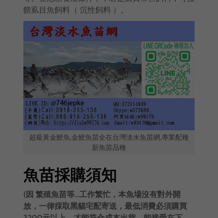
餵虱目魚飼料（ 沉性飼料 ）。
超級黃金鯁魚,金鯁魚苗全在台灣淡水魚苗網,專業配種
新魚苗品種
魚苗採購須知
(因 繁殖魚苗等…工作繁忙，本魚場沒有對外開
放，一律採取黑貓宅配寄送，最低消費必須購買
3200元以上，才能符合成本出貨，能接受在下