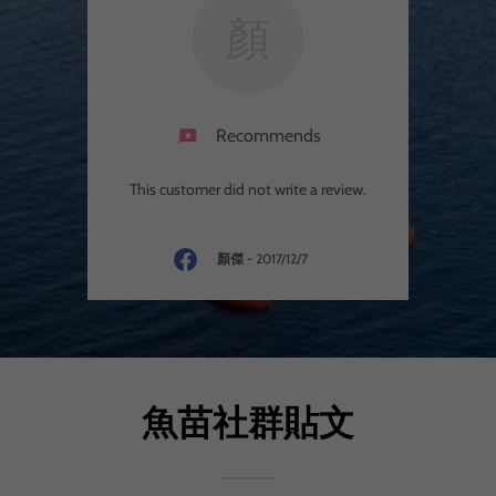
顏
Recommends
This customer did not write a review.
顏傑
-
2017/12/7
魚苗社群貼文