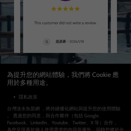
eview.
This customer did not write a review.
This 
趙彥豪
-
2026/1/18
為提升您的網站體驗，我們將 Cookie 應
用於多種用途。
隱私政策
台灣淡水魚苗網 ，將持續優化網站與提升您的使用體驗
台灣淡水魚苗網
。 透過您的同意，與合作夥伴（包括 Google、
新北市鶯歌區中正二路155-4號
Facebook、LinkedIn、Youtube、Twitter、X 等）合作 。
0918255136
為您呈現基於個人使用需求的內容與廣告。屆時您將於合