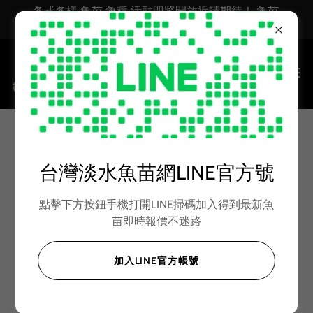
各式各樣 魚苗 魚種 活動即將開放近請期待！ 魚苗
台灣淡水魚苗 魚苗批發 活體魚苗網 淡水魚苗批發
鱸魚魚飼料 30公斤 ( Kg )
台灣淡水魚苗網LINE官方號
漁業專業養殖 高級款魚飼料
點擊下方按鈕手機打開LINE掃碼加入得到最新魚
苗即時報價不迷路
加入LINE官方帳號