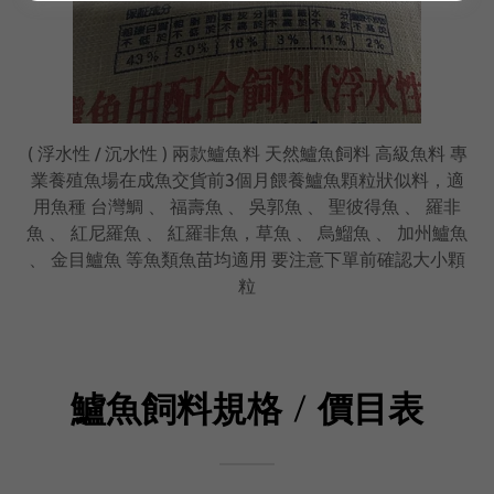
( 浮水性 / 沉水性 ) 兩款鱸魚料 天然鱸魚飼料 高級魚料 專
業養殖魚場在成魚交貨前3個月餵養鱸魚顆粒狀似料，適
用魚種 台灣鯛 、 福壽魚 、 吳郭魚 、 聖彼得魚 、 羅非
魚 、 紅尼羅魚 、 紅羅非魚，草魚 、 烏鰡魚 、 加州鱸魚
、 金目鱸魚 等魚類魚苗均適用 要注意下單前確認大小顆
粒
鱸魚飼料規格 / 價目表