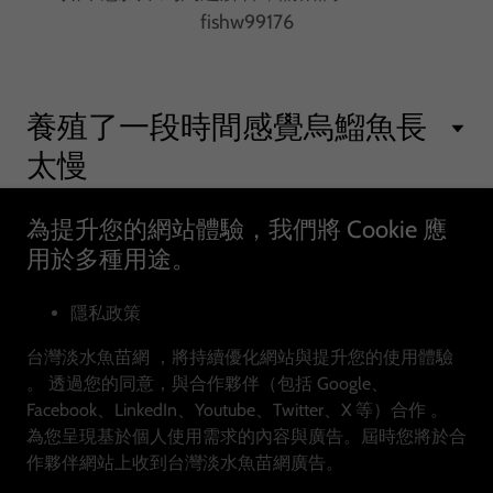
fishw99176
養殖了一段時間感覺烏鰡魚長
太慢
為提升您的網站體驗，我們將 Cookie 應
用於多種用途。
隱私政策
台灣淡水魚苗網 ，將持續優化網站與提升您的使用體驗
台灣淡水魚苗網
。 透過您的同意，與合作夥伴（包括 Google、
新北市鶯歌區中正二路155-4號
Facebook、LinkedIn、Youtube、Twitter、X 等）合作 。
0918255136
為您呈現基於個人使用需求的內容與廣告。屆時您將於合
免付費網路電話 ( 點我立即免費諮詢魚苗 )
作夥伴網站上收到台灣淡水魚苗網廣告。
隱私權政策