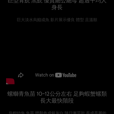
巨型青鯇 黑鯇 優質總公總母 超過平均人
身長
巨大淡水烏鰡成魚 影片展示優良 體型 且溫順
螺螄青魚苗 10~12公分左右 足夠蝦蟹螺類
長大最快階段
烏鰡幼魚 魚苗 體顏色成銀灰白 隨日漸茁壯 長成亮麗的