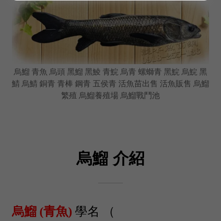
烏鰡 青魚 烏頭 黑鰡 黑鯪 青鯇 烏青 螺螄青 黑鯇 烏鯇 黑
鯖 烏鯖 銅青 青棒 鋼青 五侯青 活魚苗出售 活魚販售 烏鰡
繁殖 烏鰡養殖場 烏鰡戰鬥池
烏鰡 介紹