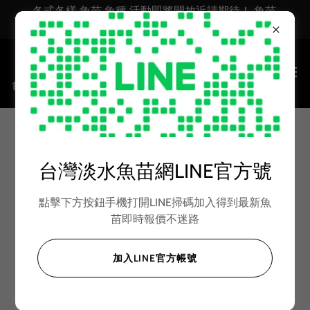
各式各樣 魚苗 魚種 活動即將開放近請期待！ 魚苗
台灣淡水魚苗 魚苗批發 活體魚苗網 淡水魚苗批發
烏鰡 青鯇魚 青魚 觀賞食用
台灣淡水魚苗網LINE官方號
功能性兼具魚種 青魚苗 烏
點擊下方按鈕手機打開LINE掃碼加入得到最新魚
青魚苗 烏頭苗 烏溜苗 黑鯇
苗即時報價不迷路
魚苗
加入LINE官方帳號