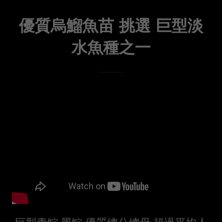
優質烏鰡魚苗 挑選 巨型淡
水魚種之一